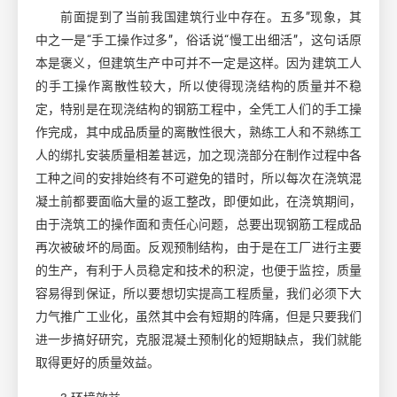
前面提到了当前我国建筑行业中存在。五多
”现象，其
中之一是“手工操作过多”，俗话说“慢工出细活”，这句话原
本是褒义，但建筑生产中可并不一定是这样。因为建筑工人
的手工操作离散性较大，所以使得现浇结构的质量并不稳
定，特别是在现浇结构的钢筋工程中，全凭工人们的手工操
作完成，其中成品质量的离散性很大，熟练工人和不熟练工
人的绑扎安装质量相差甚远，加之现浇部分在制作过程中各
工种之间的安排始终有不可避免的错时，所以每次在浇筑混
凝土前都要面临大量的返工整改，即便如此，在浇筑期间，
由于浇筑工的操作面和责任心问题，总要出现钢筋工程成品
再次被破坏的局面。反观预制结构，由于是在工厂进行主要
的生产，有利于人员稳定和技术的积淀，也便于监控，质量
容易得到保证，所以要想切实提高工程质量，我们必须下大
力气推广工业化，虽然其中会有短期的阵痛，但是只要我们
进一步搞好研究，克服混凝土预制化的短期缺点，我们就能
取得更好的质量效益。